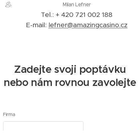
Milan Lefner
Tel.: + 420 721 002 188
E-mail:
lefner@amazingcasino.cz
Zadejte svoji poptávku
nebo nám rovnou zavolejte
Firma