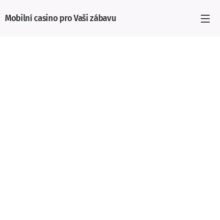
Mobilní casino pro Vaši zábavu